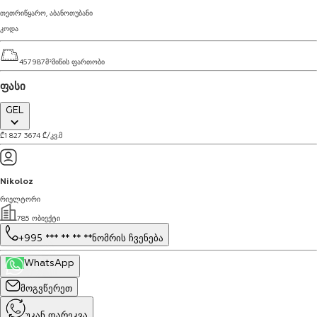
თეთრიწყარო
,
აბანოთუბანი
კოდა
457987
მ²
მიწის ფართობი
ფასი
GEL
₾
1 827 367
4
₾
/
კვ.მ
Nikoloz
რიელტორი
785 ობიექტი
+995 *** ** ** **
ნომრის ჩვენება
WhatsApp
მოგვწერეთ
უკან დარეკვა