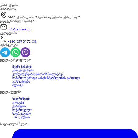
კონტაქტები
მისამართი
:
0160, ქ. თბილისი, 3 მერაბ ალექსიძის ქუჩა, ოფ. 7
ელექტრონული ფოსტა
:
info@avezor.ge
ტელეფონი
:
+995 557 51 72 09
მესენჯერები
:
ყველა განყოფილება
ჩვენს შესახებ
უძრავი ქონება
კონფიდენციალურობის პოლიტიკა
ყველას ნახვა
სამართლებრივი პასუხისმგებლობის უარყოფა
კონტაქტები
ბლოგი
ყველა ქვეყანა
საბერძნეთი
უკრაინა
ესპანეთი
საქართველო
საფრანგეთი
UAE, დუბაი
სოციალური მედია