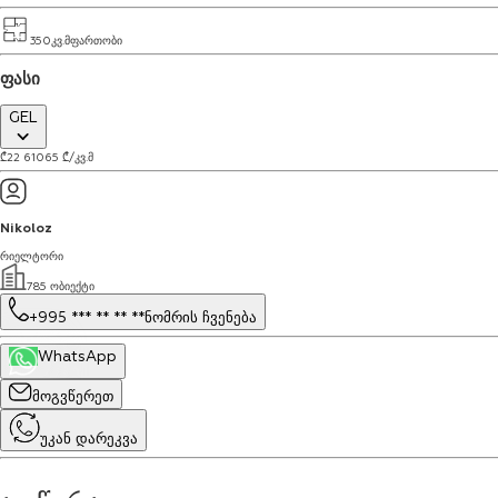
350
კვ.მ
ფართობი
ფასი
GEL
₾
22 610
65
₾
/
კვ.მ
Nikoloz
რიელტორი
785 ობიექტი
+995 *** ** ** **
ნომრის ჩვენება
WhatsApp
მოგვწერეთ
უკან დარეკვა